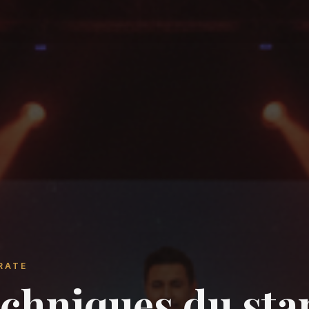
RATE
echniques du st