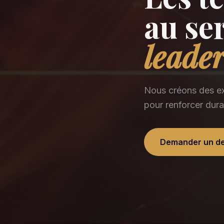
au se
leade
Nous créons des ex
pour renforcer dur
Demander un de