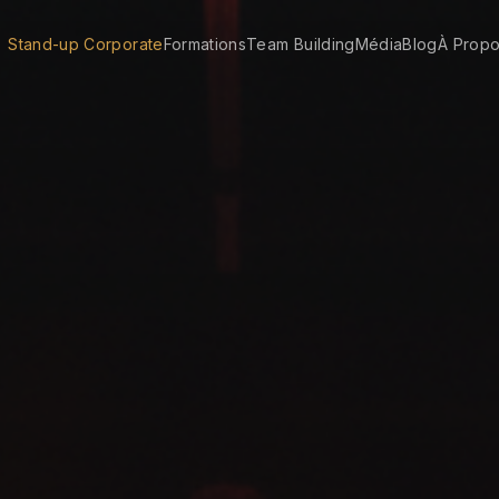
Stand-up Corporate
Formations
Team Building
Média
Blog
À Prop