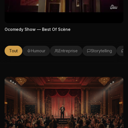
Ocomedy Show — Best Of Scène
Tout
Humour
Entreprise
Storytelling
P