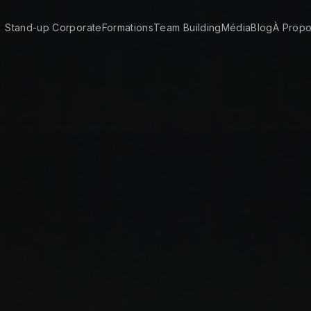
Stand-up Corporate
Formations
Team Building
Média
Blog
À Prop