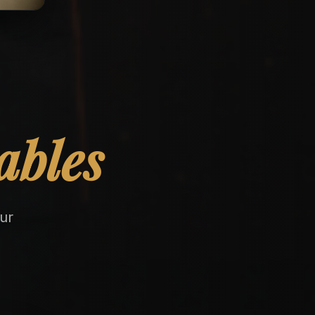
ables
ur