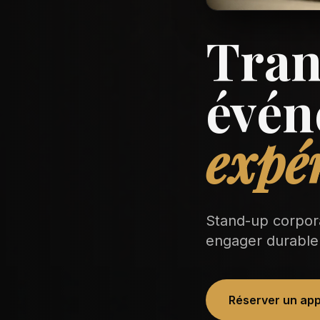
Tran
évén
expé
Stand-up corpora
engager durable
Réserver un app