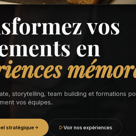
sformez vos
ements en
riences mémor
te, storytelling, team building et formations po
ment vos équipes.
el stratégique
Voir nos expériences