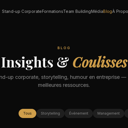
Stand-up Corporate
Formations
Team Building
Média
Blog
À Prop
BLOG
Insights &
Coulisses
nd-up corporate, storytelling, humour en entreprise —
meilleures ressources.
Tous
Storytelling
Événement
Management